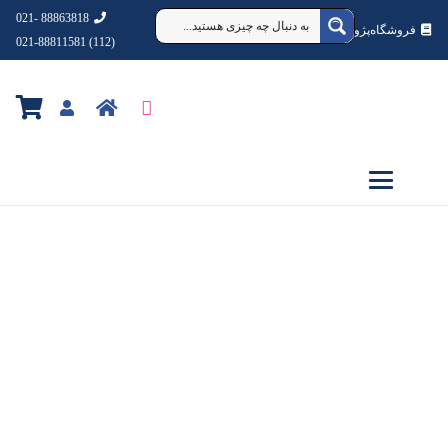
88863818 -021
فروشگاه‌پژوهشکده‌شهردانش
(112) 021-88811581