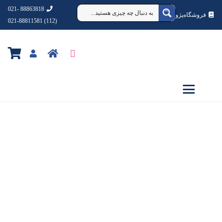
88863818 -021
فروشگاه‌پژوهشکده‌شهردانش
(112) 021-88811581