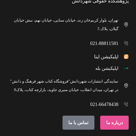
پژوهشکده حقوقی شهردانش
تهران، بلوار کریم‌خان زند، خیابان سنایی، خیابان نهم، نبش خیابان
گیلان، پلاک 5
021-88811581
اپلیکیشن ایتا
اپلیکیشن بله
نمایندگی انتشارات شهردانش”فروشگاه کتاب شهر فرهنگ و دانش”
در تهران، میدان انقلاب، خیابان منیری جاوید، بازارچه کتاب، پلاک9
021-66478438
درباره ما
تماس با ما