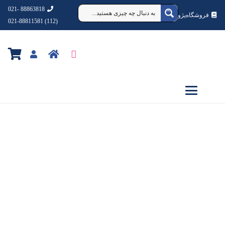
88863818 -021
فروشگاه‌پژوهشکده‌شهردانش
(112) 021-88811581