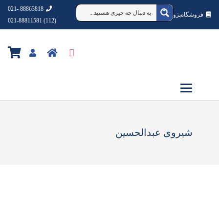
88863818 -021
فروشگاه‌پژوهشکده‌شهردانش
(112) 021-88811581
شیروی عبدالحسین