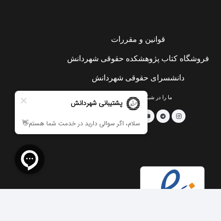
قوانین و مقررات
فروشگاه کتاب پژوهشکده حقوقی شهردانش
دانشسرای حقوقی شهردانش
ما را در شبکه های اجتماعی دنبال کنید:
keyboard_arrow_up