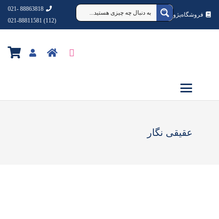
88863818 -021
فروشگاه‌پژوهشکده‌شهردانش
(112) 021-88811581
عقیقی نگار