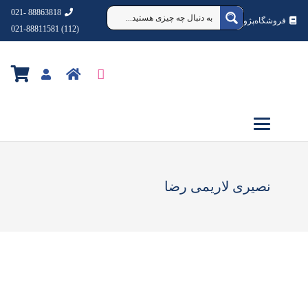
88863818 -021
فروشگاه‌پژوهشکده‌شهردانش
(112) 021-88811581
نصیری لاریمی رضا