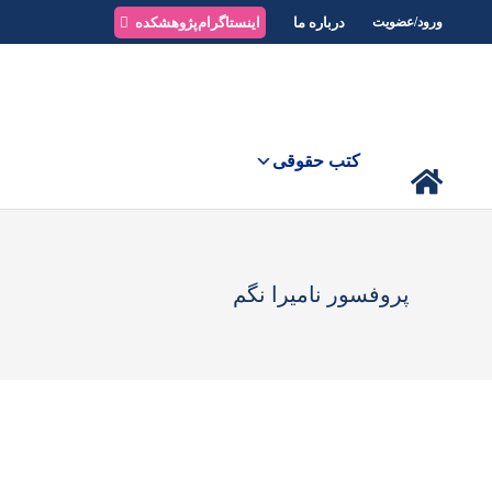
درباره ما
اینستاگرام‌پژوهشکده
ورود/عضویت
کتب حقوقی
پروفسور نامیرا نگم