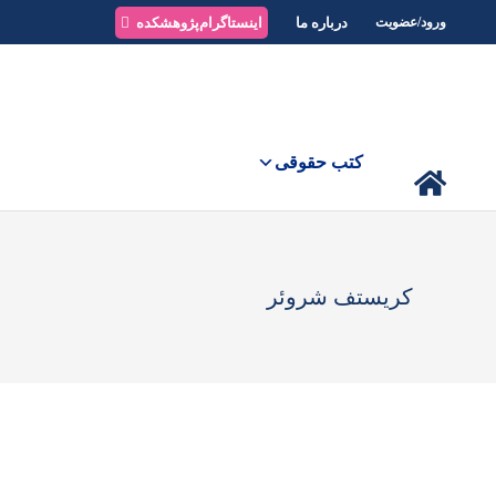
درباره ما
اینستاگرام‌پژوهشکده
ورود/عضویت
کتب حقوقی
کریستف شروئر