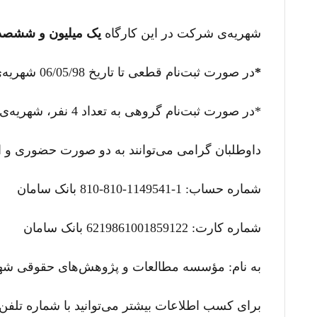
شهریه‌ی شرکت در این کارگاه
یک میلیون و ششصد هزار ریال
*
در صورت ثبت‌نام قطعی تا تاریخ 06/05/98 شهریه‌ی شرکت در کارگاه یک
*در صورت ثبت‌نام گروهی به تعداد 4 نفر، شهریه‌ی شرکت در کارگاه
داوطلبان گرامی می‌توانند به دو صورت حضوری و اینت
شماره حساب: 1-1149541-810-810 بانک سامان
شماره کارت: 6219861001859122 بانک سامان
به نام: مؤسسه مطالعات و پژوهش‌های حقوقی شه
برای کسب اطلاعات بیشتر می‌توانید با شماره تلفن 88811581 داخلی 115 و 111 تماس حاصل نمائید و یا از طریق پست الکترونی