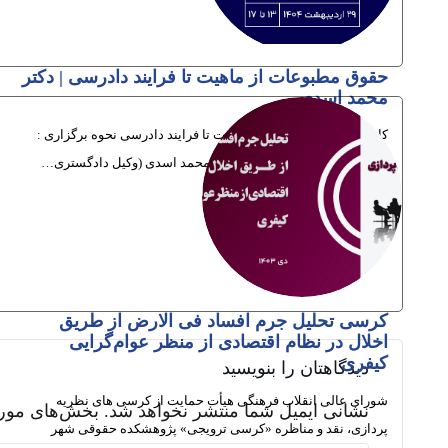
حقوق مطبوعات از ماهیت تا فرایند دادرسی | دکتر
محمد اسدی
کارگاه حقوق مطبوعات از ماهیت تا فرایند دادرسی نحوه برگزاری :
(حضوری/آنلاین) نام مدرس : دکتر محمد اسدی (وکیل دادگستری…
13ام اردیبهشت 1404
کرسی تحلیل جرم افساد فی الارض از طریق
اخلال در نظام اقتصادی از منظر عوام‌گرایی
کیفری
دیدگاهتان را بنویسید
شورای عالی انقلاب فرهنگی هیأت حمایت از کرسی های نظریه
نشانی ایمیل شما منتشر نخواهد شد.
بخش‌های مورد
پردازی، نقد و مناظره «کرسی ترویجی» پژوهشکده حقوقی شهر