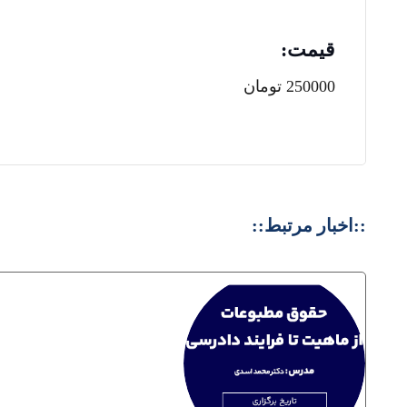
قیمت:
250000 تومان
::اخبار مرتبط::