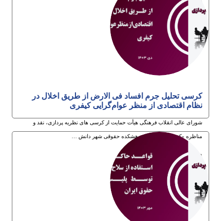
6ام اردیبهشت 1404
کرسی تحلیل جرم افساد فی الارض از طریق اخلال در
نظام اقتصادی از منظر عوام‌گرایی کیفری
شورای عالی انقلاب فرهنگی هیأت حمایت از کرسی های نظریه پردازی، نقد و
مناظره «کرسی ترویجی» پژوهشکده حقوقی شهر دانش …
18ام دی 1403