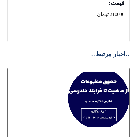
قیمت:
210000 تومان
::اخبار مرتبط::