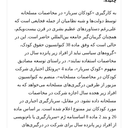
چکیده:
به کارگیری «کودکان سرباز» در مخاصمات مسلحانه
توسط دولت‌ها و شبه نظامیان از جمله فجایعی است که
علی‌رغم دستاوردهای عظیم بشری در قرن بیست‌ویکم،
همچنان گریبان‌گیر جامعه بین‌المللیِ حاضر است. این در
حالی است که وفق ماده 38 کنوانسیون حقوق کودک،
«گروه‌های سیاسی نباید از افراد زیر پانزده سال در
مخاصمات استفاده نمایند». در راستای توسعه مصادیق
مفهوم «کودکِ سرباز»، ماده 4 «پروتکل اختیاری شرکت
کودکان در مخاصمات مسلحانه»، منضم به کنوانسیون
مزبور از طرفین درگیری‌های مسلحانه می‌خواهد که به
افراد زیر هجده سال اجازه شرکت در مخاصمات
مسلحانه داده نشود. در مقابل، سربازگیری اجباری در
مورد کودکان نیز ممنوع اعلام شده است. بر اساس ماده
26 و بند 2 ماده 8 اساسنامه رُم «سربازگیری یا نام‌نویسی
از افراد زیر پانزده سال برای شرکت در درگیری‌های