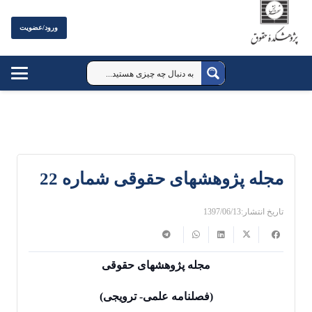
ورود/عضویت
مجله پژوهشهای حقوقی شماره 22
تاریخ انتشار:
1397/06/13
مجله پژوهشهای حقوقی
(فصلنامه علمی- ترویجی)