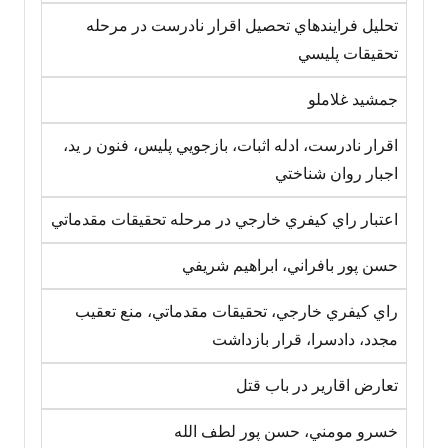
تحليل فرايندهاي تحصيل اقرار نادرست در مرحله
تحقيقات پليسي
جمشيد غلاملو
اقرار نادرست، ادله اثبات، بازجويي پليس، فنون ر يد،
اجبار روان شناختي
اعتبار راي کيفري خارجي در مرحله تحقيقات مقدماتي
حسن پور بافراني، ابراهيم شريفي
راي کيفري خارجي، تحقيقات مقدماتي، منع تعقيب
مجدد، دادسرا، قرار بازداشت
تعارض اقارير در باب قتل
خسرو مومني، حسن پور لطف الله