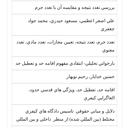
بررسي تعدد نتيجه و مقايسه آن با تعدد جرم
علي اصغر اعظمي، مسعود حيدري، محمد جواد
جعفري
تعدد جرم، تعدد نتيجه، تعيين مجازات، تعدد مادي، تعدد
معنوي
بازخواني تحليلي- انتقادي مفهوم اقامه حد و تعطيل حد
حسين خدايار، رحيم نوبهار
اقامه حد، تعطيل حد، ويژگي هاي قدسي حدود،
الغاگرايي کيفري
دلايل و مباني حقوقي تاسيس دادگاه هاي کيفري
مختلط (بين المللي شده) از منظر داخلي و بين المللي