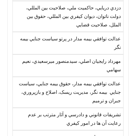
دزدي دريايي، حاکميت ملي، صلاحيت بين المللي،
دولت ناتوان، ديوان کيفري بين المللي، حقوق بين
الملل، صلاحيت قضايي
عدالت توافقي بيمه مدار در پرتو سياست جنايي بيمه
نگر
مهرداد رايجيان اصلي، سيدمنصور ميرسعيدي، نعيم
سهامي
عدالت توافقي بيمه مدار، حقوق بيمه جنايي، سياست
جنايي بيمه نگر، مديريت ريسک، اصلاح و بازپروري،
جبران و ترميم
تشريفات قانوني و دادرسي و آثار مترتب بر عدم
رعايت آن ها در امور کيفري