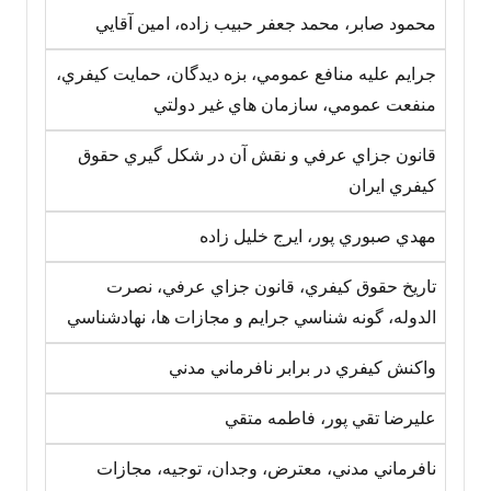
محمود صابر، محمد جعفر حبيب زاده، امين آقايي
جرايم عليه منافع عمومي، بزه ديدگان، حمايت کيفري،
منفعت عمومي، سازمان هاي غير دولتي
قانون جزاي عرفي و نقش آن در شکل گيري حقوق
کيفري ايران
مهدي صبوري پور، ايرج خليل زاده
تاريخ حقوق کيفري، قانون جزاي عرفي، نصرت
الدوله، گونه شناسي جرايم و مجازات ها، نهادشناسي
واکنش کيفري در برابر نافرماني مدني
عليرضا تقي پور، فاطمه متقي
نافرماني مدني، معترض، وجدان، توجيه، مجازات