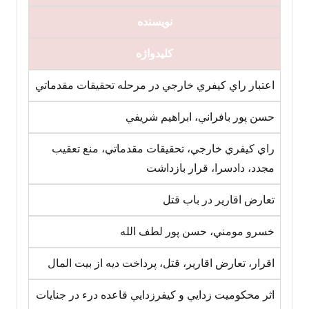
نویسنده
کلیدواژه
اعتبار راي کيفري خارجي در مرحله تحقيقات مقدماتي
حسن پور بافراني، ابراهيم شريفي
راي کيفري خارجي، تحقيقات مقدماتي، منع تعقيب
مجدد، دادسرا، قرار بازداشت
تعارض اقارير در باب قتل
خسرو مومني، حسن پور لطف الله
اقرار، تعارض اقارير، قتل، پرداخت ديه از بيت المال
اثر محکوميت زدايي و کيفرزدايي قاعده درء در جنايات