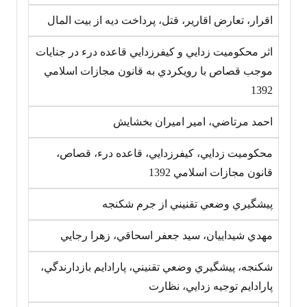
اقرار، تعارض اقارير، قتل، پرداخت ديه از بيت المال
اثر محکوميت زدايي و کيفرزدايي قاعده درء در جنايات
موجب قصاص با رويکردي به قانون مجازات اسلامي
1392
احمد مرتاضي، امير اميران بخشايش
محکوميت زدايي، کيفرزدايي، قاعده درء، قصاص،
قانون مجازات اسلامي ‎1392
پيشگيري وضعي تقنيني از جرم شکنجه
مهدي شيداييان، سيد جعفر اسحاقي، زهرا رجايي
شکنجه، پيشگيري وضعي تقنيني، پارادايم بازدارندگي،
پارادايم توجيه زدايي، نظارت