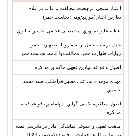
اعتبار سنجي مرجحيت مخالفت با عامه در علاج
تعارض اخبار (موردپژوهي: نجاست خمر)
عطيه عليزاده نوري، محمدتقي فخلعي، حسين صابري
حمل بر تقيه، حمل بر تقيه روايات طهارت خمر،
روايات طهارت خمر، مخالفت با عامه، نجاست خمر
اصول و قواعد بنيادين فقهي حاکم بر مذاکره
مهدي موحدي نيا، علي مظهر قراملکي، سيد محمد
حسيني
اصول مذاکره، تکليف گرايي، ديپلماسي، قواعد فقه،
مذاکره
ماهيت فقهي و حقوقي نمايندگي مادر در دادرسي نفقه
بر اساس قانون حمايت از خانواده (مصوب ‎1391)