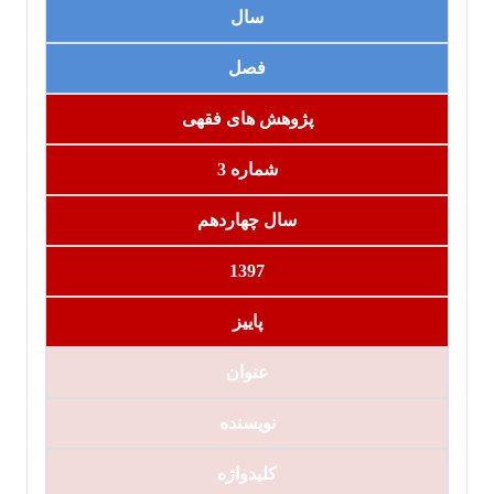
سال
فصل
پژوهش های فقهی
شماره 3
سال چهاردهم
1397
پاییز
عنوان‏
نویسنده
کلیدواژه