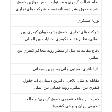
نظام عدالت کيفري و مسئوليت نقض موازين حقوق
بشر و حقوق بشر دوستانه توسط شرکت هاي تجاري
پوريا عسکري
شرکت هاي تجاري، حقوق بشر، ديوان کيفري بين
المللي، نظام عدالت کيفري، جنايات بين المللي
دفاع مقابله به مثل از منظر رويه محاکم کيفري بين
المللي
ناديا باقري، مجتبي جاني پو، مهين سبحاني
مقابله به مثل، تلافي، دکترين دستان پاک، حقوق
کيفري بين المللي، رويه قضايي بين الملل
حمايت از منافع عمومي حقوق کيفري؛ مطالعه
تطبيقي ايران و برخي کشورها