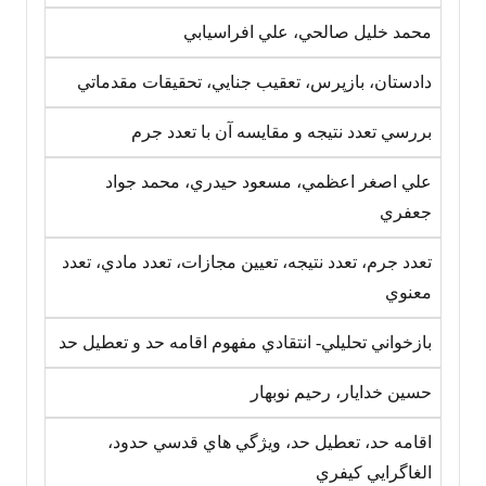
محمد خليل صالحي، علي افراسيابي
دادستان، بازپرس، تعقيب جنايي، تحقيقات مقدماتي
بررسي تعدد نتيجه و مقايسه آن با تعدد جرم
علي اصغر اعظمي، مسعود حيدري، محمد جواد
جعفري
تعدد جرم، تعدد نتيجه، تعيين مجازات، تعدد مادي، تعدد
معنوي
بازخواني تحليلي- انتقادي مفهوم اقامه حد و تعطيل حد
حسين خدايار، رحيم نوبهار
اقامه حد، تعطيل حد، ويژگي هاي قدسي حدود،
الغاگرايي کيفري