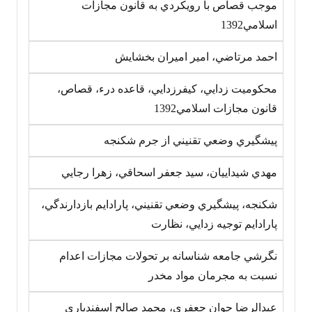
موجب قصاص با رويکردي به قانون مجازات
اسلامي‎1392
احمد مرتاضي، امير اميران بخشايش
محکوميت زدايي، کيفرزدايي، قاعده درء، قصاص،
قانون مجازات اسلامي‎1392
پيشگيري وضعي تقنيني از جرم شکنجه
مهدي شيداييان، سيد جعفر اسحاقي، زهرا رجايي
شکنجه، پيشگيري وضعي تقنيني، پارادايم بازدارندگي،
پارادايم توجيه زدايي، نظارت
نگرشي جامعه شناسانه بر تحولات مجازات اعدام
نسبت به مجرمان مواد مخدر
عبدالرضا جوان جعفري، محمد صالح اسفندياري