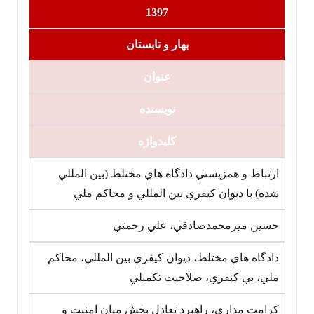
1397
بهار و تابستان
عنوان‏
نویسنده
کلیدواژه
ارتباط و همزيستي دادگاه هاي مختلط (بين المللي
شده) با ديوان کيفري بين المللي و محاکم ملي
حسين ميرمحمدصادقي، علي رحمتي
دادگاه هاي مختلط، ديوان کيفري بين المللي، محاکم
ملي، بي کيفري، صلاحيت تکميلي
کرامت مداري، راهبرد تعادل بخش ميان امنيت و