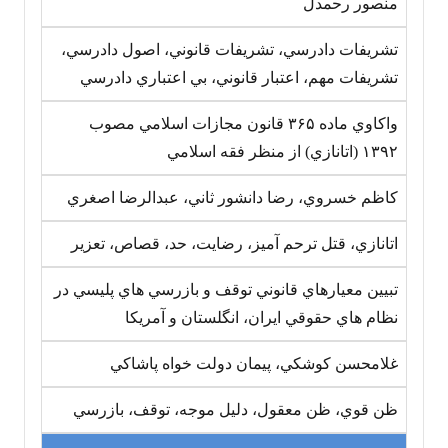
منصور رحمدل
تشريفات دادرسي، تشريفات قانوني، اصول دادرسي،
تشريفات مهم، اعتبار قانوني، بي اعتباري دادرسي
واکاوي ماده ‎۳۶۵ قانون مجازات اسلامي مصوب
‎۱۳۹۲ (اتانازي) از منظر فقه اسلامي
کاظم خسروي، رضا دانشور ثاني، عبدالرضا اصغري
اتانازي، قتل ترحم آميز، رضايت، حد، قصاص، تعزير
تبيين معيارهاي قانوني توقف و بازرسي هاي پليسي در
نظام هاي حقوقي ايران، انگلستان و آمريکا
غلامحسن کوشکي، پيمان دولت خواه پاشاکي
ظن قوي، ظن معقول، دليل موجه، توقف، بازرسي