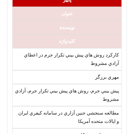
عنوان‏
نویسنده
کلیدواژه
کارکرد روش هاي پيش بيني تکرار جرم در اعطاي
آزادي مشروط
مهري برزگر
پيش بيني جرم، روش هاي پيش بيني تکرار جرم، آزادي
مشروط
مطالعه سنجشي جنين آزاري در سامانه کيفري ايران
و ايالات متحده آمريکا