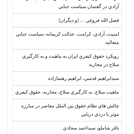
آزادي در گفتمان سياست جنايي
فضل الله فروغي … [و ديگران]
امنيت، آزادي، کرامت، عدالت کريمانه، سياست جنايي
متعاليه
رويکرد حقوق کيفري ايران به ماهيت و به کارگيري
سلاح در محاربه
سيدابراهيم قدسي، ابراهيم رهنمازاده
ماهيت سلاح، به کارگيري سلاح، محاربه، حقوق کيفري
چالش هاي نظام حقوق بين الملل معاصر در مبارزه
موثر با دزدي دريايي
باقر شاملو، سيداحمد سجادي