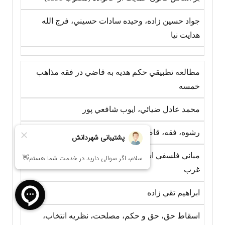
جواد حسين زاده، وحيده سادات حسيني، فرج الله
هدايت نيا
مطالعه تطبيقي حکم هديه به قاضي در فقه مذاهب
خمسه
محمد عادل ضيائي، ايوب شافعي پور
رشوه، فقه، قاضي، مذاهب، خمسه، هديه
مباني فلسفي اسقاط حق در فقه اسلامي و حقوق
غرب
ابراهيم تقي زاده
اسقاط حق، حق و حکم، مصلحت، نظريه انتخاب،