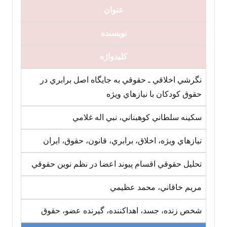
عنوان‏
نویسنده
کلیدواژه
نگرشي اخلاقي ـ حقوقي به جايگاه اصل برابري در
حقوق کودکان با نيازهاي ويژه
سکينه سلطاني کوهبناني، نبي اله غلامي
نيازهاي ويژه، اخلاق، برابري، قانون، حقوق، ايران
تحليل حقوقي اقسام پيوند اعضا در نظم نوين حقوقي
مريم خاقاني، محمد عظيمي
شخص زنده، جسد، اهداکننده، گيرنده عضو، حقوق