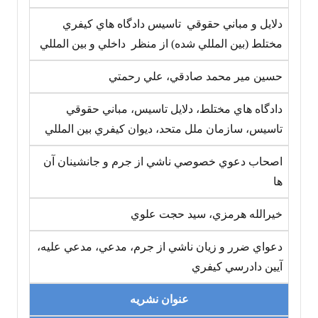
دلايل و مباني حقوقي تاسيس دادگاه هاي کيفري
مختلط (بين المللي شده) از منظر داخلي و بين المللي
حسين مير محمد صادقي، علي رحمتي
دادگاه هاي مختلط، دلايل تاسيس، مباني حقوقي
تاسيس، سازمان ملل متحد، ديوان کيفري بين المللي
اصحاب دعوي خصوصي ناشي از جرم و جانشينان آن
ها
خيرالله هرمزي، سيد حجت علوي
دعواي ضرر و زيان ناشي از جرم، مدعي، مدعي عليه،
آيين دادرسي کيفري
عنوان نشریه