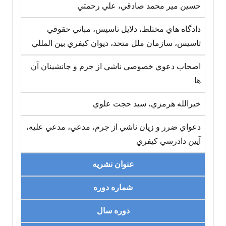
حسين مير محمد صادقي، علي رحمتي
دادگاه هاي مختلط، دلايل تاسيس، مباني حقوقي
تاسيس، سازمان ملل متحد، ديوان کيفري بين المللي
اصحاب دعوي خصوصي ناشي از جرم و جانشينان آن
ها
خيرالله هرمزي، سيد حجت علوي
دعواي ضرر و زيان ناشي از جرم، مدعي، مدعي عليه،
آيين دادرسي کيفري
عنوان نشریه
شماره دوره
دوره سال