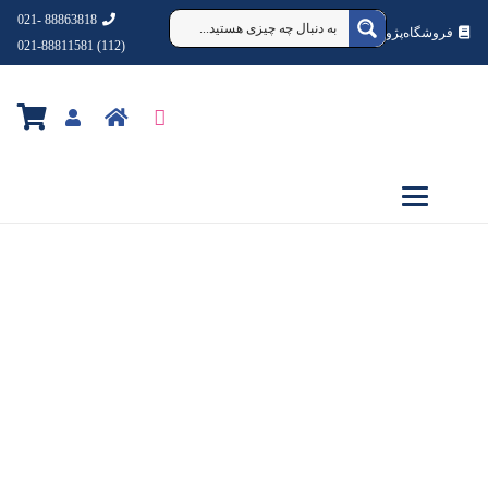
88863818 -021
فروشگاه‌پژوهشکده‌شهردانش
(112) 021-88811581