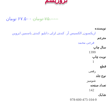
تروریسم
قیمت
قیم
۷۵.۰۰۰
تومان
۶۷.۵۰۰
تومان
اصلی:
فعل
نویسنده
۷۵.۰۰۰ تومان
۶۷.۵۰۰
اریکسون
,
الکسیس آر . کندی
,
لزلی دابلیو. کندی
,
یاسمین ایروین
مترجم
بود.
فرجی محمد
سال چاپ
1399
نوبت چاپ
1
قطع
رقعی
نوع جلد
شومیز
تعداد صفحه
142
شابک
978-600-475-104-9