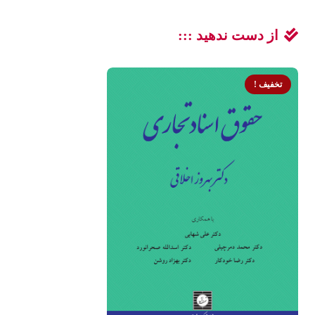
از دست ندهید :::
تخفیف !