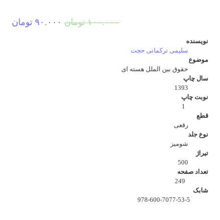
قیمت
قیم
۱۰۰.۰۰۰
تومان
۹۰.۰۰۰
تومان
اصلی:
فعل
نویسنده
۱۰۰.۰۰۰ تومان
۹۰.۰۰۰
سلیمی ترکمانی حجت
موضوع
بود.
حقوق بین الملل هسته ای
سال چاپ
1393
نوبت چاپ
1
قطع
رقعی
نوع جلد
شومیز
تیراژ
500
تعداد صفحه
249
شابک
978-600-7077-53-5