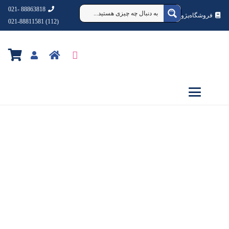
88863818 -021
فروشگاه‌پژوهشکده‌شهردانش
(112) 021-88811581