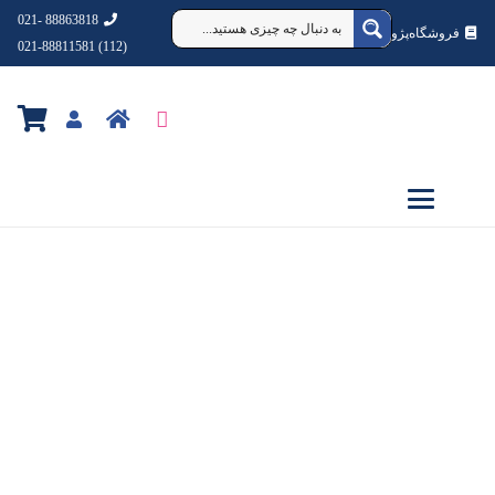
88863818 -021
فروشگاه‌پژوهشکده‌شهردانش
(112) 021-88811581