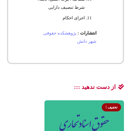
شرط تنصیف دارایی
اجرای احکام
انتشارات :
پژوهشکده حقوقی
شهر دانش
از دست ندهید :::
تخفیف !