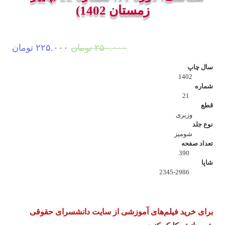
زمستان 1402)
قیمت
قیم
۲۵۰.۰۰۰
تومان
۲۲۵.۰۰۰
تومان
اصلی:
فعل
سال چاپ
۲۵۰.۰۰۰ تومان
۲۵.۰۰۰
1402
شماره
بود.
21
قطع
وزیری
نوع جلد
شومیز
تعداد صفحه
390
شاپا
2345-2986
برای خرید فیلم‌های آموزشی از سایت دانشسرای حقوقی