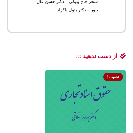
سحر حاج یبیگی – دکتر حسن عال
یپور – دکتر بتول پاکزاد
از دست ندهید :::
تخفیف !