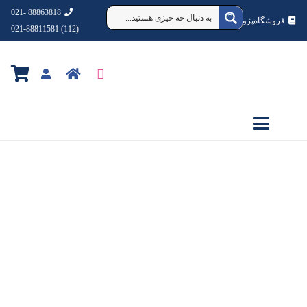
88863818 -021
فروشگاه‌پژوهشکده‌شهردانش
(112) 021-88811581