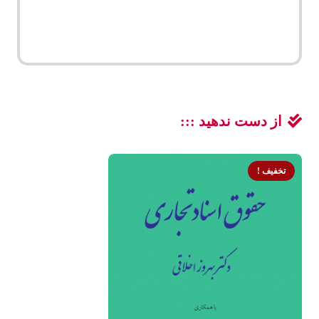
از دست ندهید :::
تخفیف !