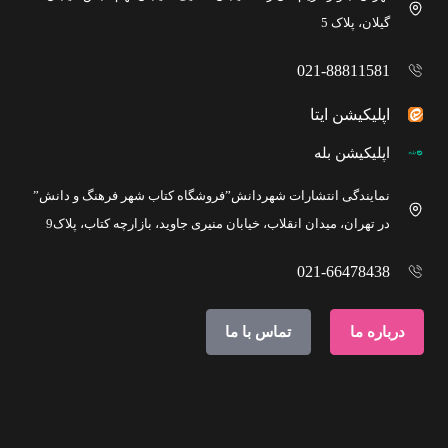
گیلان، پلاک 5
021-88811581
اپلیکیشن ایتا
اپلیکیشن بله
نمایندگی انتشارات شهردانش”فروشگاه کتاب شهر فرهنگ و دانش”
در تهران، میدان انقلاب، خیابان منیری جاوید، بازارچه کتاب، پلاک9
021-66478438
درباره ما
تماس با ما