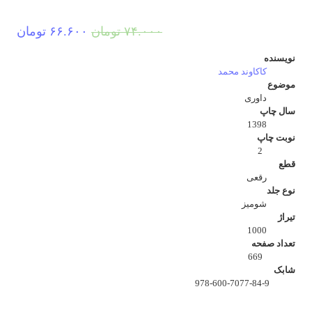
قیمت
قیم
۷۴.۰۰۰
تومان
۶۶.۶۰۰
تومان
اصلی:
فعل
نویسنده
۷۴.۰۰۰ تومان
۶۶.۶۰۰
کاکاوند محمد
موضوع
بود.
داوری
سال چاپ
1398
نوبت چاپ
2
قطع
رقعی
نوع جلد
شومیز
تیراژ
1000
تعداد صفحه
669
شابک
978-600-7077-84-9