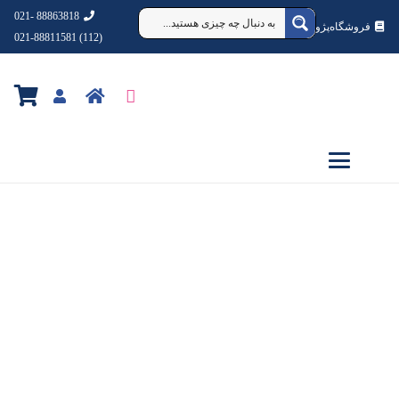
88863818 -021
فروشگاه‌پژوهشکده‌شهردانش
(112) 021-88811581