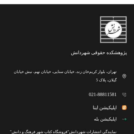
پژوهشکده حقوقی شهردانش
تهران، بلوار کریم‌خان زند، خیابان سنایی، خیابان نهم، نبش خیابان
گیلان، پلاک 5
021-88811581
اپلیکیشن ایتا
اپلیکیشن بله
نمایندگی انتشارات شهردانش”فروشگاه کتاب شهر فرهنگ و دانش”