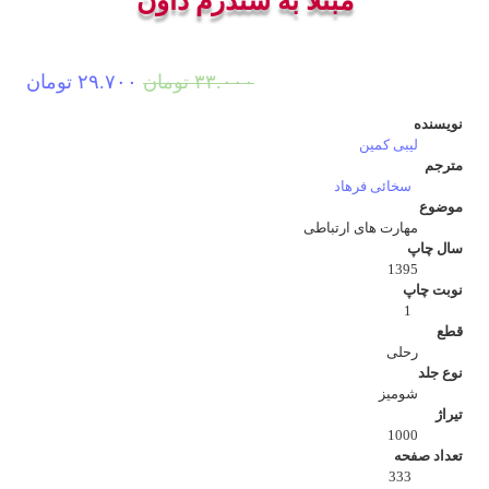
مبتلا به سندرم داون
قیمت
قیم
۳۳.۰۰۰
تومان
۲۹.۷۰۰
تومان
اصلی:
فعل
نویسنده
۳۳.۰۰۰ تومان
۲۹.۷۰۰
لیبی کمین
مترجم
بود.
سخائی فرهاد
موضوع
مهارت های ارتباطی
سال چاپ
1395
نوبت چاپ
1
قطع
رحلی
نوع جلد
شومیز
تیراژ
1000
تعداد صفحه
333