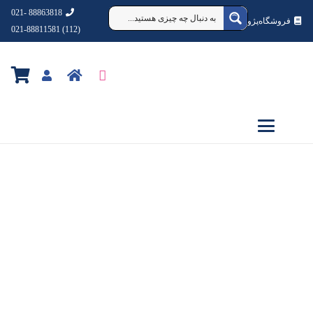
88863818 -021
فروشگاه‌پژوهشکده‌شهردانش
(112) 021-88811581