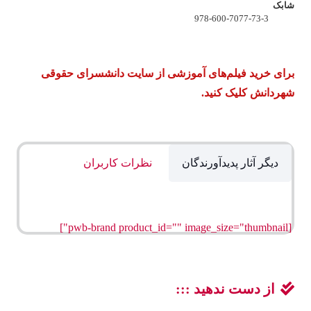
شابک
978-600-7077-73-3
برای خرید فیلم‌های آموزشی از سایت دانشسرای حقوقی
شهردانش کلیک کنید.
دیگر آثار پدیدآورندگان
نظرات کاربران
[pwb-brand product_id="" image_size="thumbnail"]
از دست ندهید :::