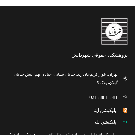
پژوهشکده حقوقی شهردانش
تهران، بلوار کریم‌خان زند، خیابان سنایی، خیابان نهم، نبش خیابان
گیلان، پلاک 5
021-88811581
اپلیکیشن ایتا
اپلیکیشن بله
نمایندگی انتشارات شهردانش”فروشگاه کتاب شهر فرهنگ و دانش”