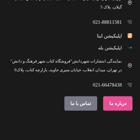
گیلان، پلاک 5
021-88811581
اپلیکیشن ایتا
اپلیکیشن بله
نمایندگی انتشارات شهردانش”فروشگاه کتاب شهر فرهنگ و دانش”
در تهران، میدان انقلاب، خیابان منیری جاوید، بازارچه کتاب، پلاک9
021-66478438
درباره ما
تماس با ما