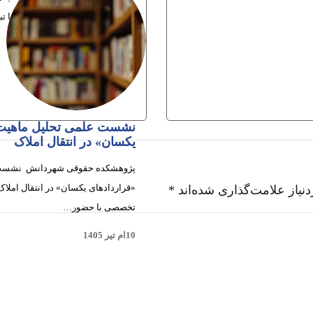
میان مصرف‌کنندگان و کسب‌وکارها تب
مانند…
30ام تیر 1405
نشست علمی تحلیل ماهیت 
یکسان» در انتقال املاک
پژوهشکده حقوقی شهردانش نشست 
«قراردادهای یکسان» در انتقال املاک
نیاز علامت‌گذاری شده‌اند
*
تخصصی با حضور…
10ام تیر 1405