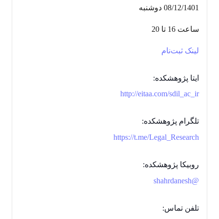
08/12/1401 دوشنبه
ساعت 16 تا 20
لینک ثبت‌نام
ایتا پژوهشکده:
http://eitaa.com/sdil_ac_ir
تلگرام پژوهشکده:
https://t.me/Legal_Research
روبیکا پژوهشکده:
@shahrdanesh
تلفن تماس: