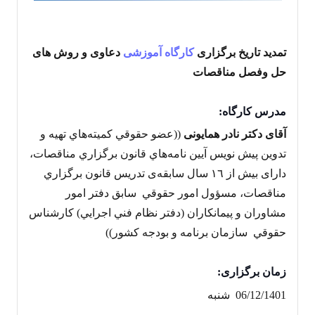
تمدید تاریخ برگزاری
کارگاه آموزشی
دعاوی و روش های
حل وفصل مناقصات
مدرس کارگاه:
آقای دکتر نادر
همایونی
((عضو حقوقي كميته‌هاي تهيه و
تدوين پيش نويس آيين نامه‌هاي قانون برگزاري مناقصات،
دارای بيش از ١٦ سال سابقه‌ی تدريس قانون برگزاري
مناقصات، مسؤول امور حقوقي سابق دفتر امور
مشاوران و پيمانكاران (دفتر نظام فني اجرايي) كارشناس
حقوقي سازمان برنامه و بودجه كشور))
زمان برگزار
ی:
06/12/1401 شنبه