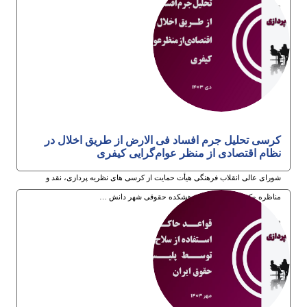
6ام اردیبهشت 1404
کرسی تحلیل جرم افساد فی الارض از طریق اخلال در
نظام اقتصادی از منظر عوام‌گرایی کیفری
شورای عالی انقلاب فرهنگی هیأت حمایت از کرسی های نظریه پردازی، نقد و
مناظره «کرسی ترویجی» پژوهشکده حقوقی شهر دانش …
18ام دی 1403