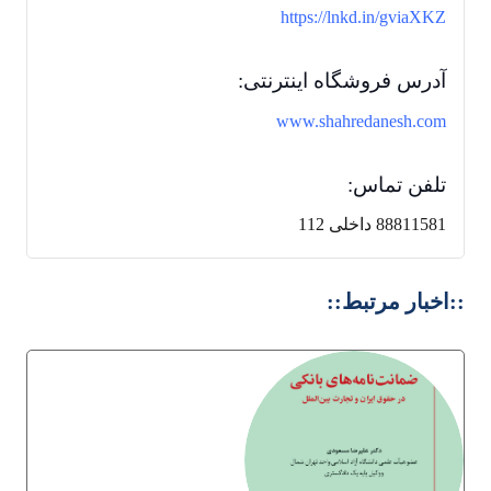
https://lnkd.in/gviaXKZ
آدرس فروشگاه اینترنتی:
www.shahredanesh.com
تلفن تماس:
88811581 داخلی 112
::اخبار مرتبط::