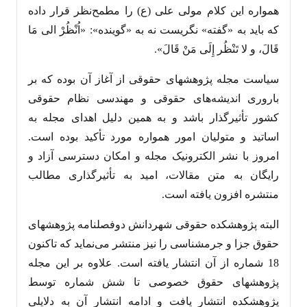
همواره این کلام مولی علی (ع) را مطمح‌نظر قرار داده
که باید به «گفته» نگریست نه به «گوینده»: «اُنْظُرْ الی مَا
قَالَ، و لا تَنْظُر إِلَی مَنْ قَالَ».
سیاست مجله پژوهشهای حقوقی از آغاز آن بوده که بر
باروری اندیشه‌های حقوقی و مهندسی نظام حقوقی
کشور تأثیرگذار باشد و به همین دلیل اهدای مجله به
اساتید و متولیان امور همواره مورد تأکید بوده است.
امروز با نشر الکترونیک مجله و امکان دسترسی آزاد و
رایگان به متن مقالات، امید به تأثیرگذاری مطالب
منتشره افزون یافته است.
البته پژوهشکده حقوقی شهردانش دوفصلنامه پژوهشهای
حقوق جزا و جرمشناسی را نیز منتشر می‌نماید که تاکنون
18 شماره از آن انتشار یافته است. علاوه بر این مجله
پژوهشهای حقوق خصوصی تا شش شماره توسط
پژوهشکده انتشار یافت و ادامه انتشار آن به دلایلی