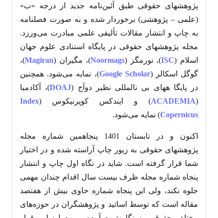
پژوهشهای حقوقی طبق آئین‌نامه جدید از درجه «ب»
(علمی – پژوهشی) برخوردار شده و به صورت فصلنامه
به چاپ و انتشار مقالات تألیفی علمی مبادرت می‌ورزد.
مجله پژوهشهای حقوقی در پایگاه استنادی علوم جهان
اسلام (
ISC
)، نورمگز (
Noormags
)، مگیران (
Magiran
)،
گوگل اسکالر (
Google Scholar
)، نمایه می‌شود. همچنین
در پایگا ههای بی نالمللی نظیر دوآج (
DOAJ
)، آکادمیا
(
ACADEMIA
) و ایندکس کوپرنیکوس (
Index
Copernicus
) نمایه می‌شود.
اکنون و در تابستان 1401 پنجاهمین شماره مجله
پژوهشهای حقوقی به زیور چاپ آراسته شده و در اختیار
شما قرار گرفته است. شاید در نگاه اول چاپ و انتشار
پنجاه شماره مجله ظرف بیست سال اقدام چندان مهمی
جلوه نکند، ولی این پنجاه شماره حاوی بیش از هفتصد
مقاله است که توسط اساتید و پژوهشگران در حوزه‌های
مختلف حقوقی به نگارش درآمده، مورد ارزیابی قرار