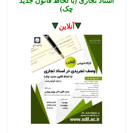
اسناد تجاری (با لحاظ قانون جدید
چک)
🔻
آنلاین
🔻