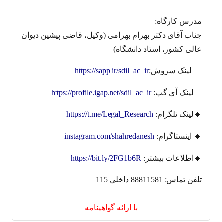
مدرس کارگاه:
جناب آقای دکتر بهرام بهرامی (وکیل، قاضی پیشین دیوان
عالی کشور، استاد دانشگاه)
🔹 لینک سروش:
https://sapp.ir/sdil_ac_ir
🔹لینک آی گپ:
https://profile.igap.net/sdil_ac_ir
🔹لینک تلگرام:
https://t.me/Legal_Research
🔹 اینستاگرام:
instagram.com/shahredanesh
🔹اطلاعات بیشتر:
https://bit.ly/2FG1b6R
تلفن تماس: 88811581 داخلی 115
با ارائه گواهینامه