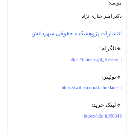
مولف:
دکتر امیر خناری نژاد
انتشارات پژوهشکده حقوقی شهردانش
🔹تلگرام:
https://t.me/Legal_Research
🔹توئیتر:
https://twitter.com/shahredanesh
🔹لینک خرید:
https://b2n.ir/j60346