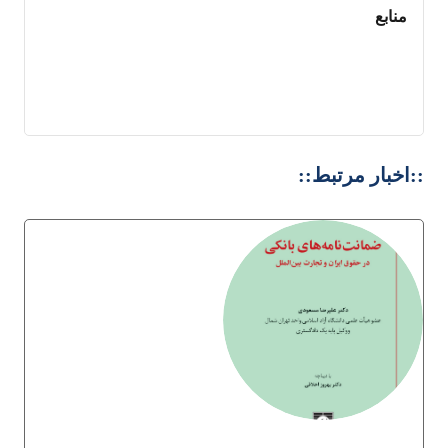
منابع
::اخبار مرتبط::