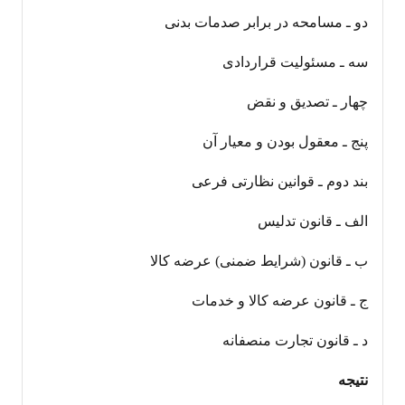
دو ـ مسامحه در برابر صدمات بدنی
سه ـ مسئولیت قراردادی
چهار ـ تصدیق و نقض
پنج ـ معقول بودن و معیار آن
بند دوم ـ قوانین نظارتی فرعی
الف ـ قانون تدلیس
ب ـ قانون (شرایط ضمنی) عرضه کالا
ج ـ قانون عرضه کالا و خدمات
د ـ قانون تجارت منصفانه
نتیجه