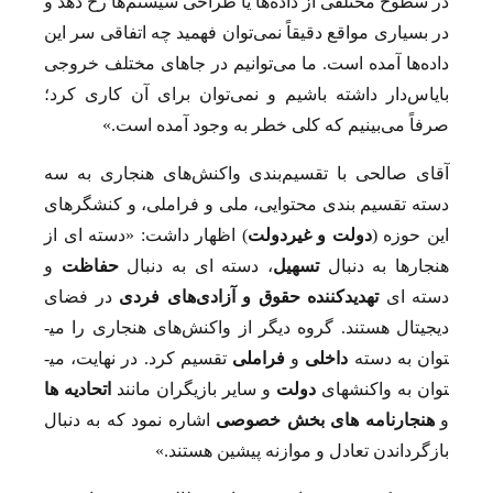
در سطوح مختلفی از داده‌ها یا طراحی سیستم‌ها رخ دهد و
در بسیاری مواقع دقیقاً نمی‌توان فهمید چه اتفاقی سر این
داده‌ها آمده است. ما می‌توانیم در جاهای مختلف خروجی
بایاس‌دار داشته باشیم و نمی‌توان برای آن کاری کرد؛
صرفاً می‌بینیم که کلی خطر به وجود آمده است.»
آقای صالحی با تقسیم‌بندی واکنش‌های هنجاری به سه
دسته تقسیم­ بندی محتوایی، ملی و فراملی، و کنشگرهای
این حوزه (
دولت و غیردولت
) اظهار داشت: «دسته­ ای از
هنجارها به دنبال
تسهیل
، دسته ­ای به دنبال
حفاظت
و
دسته­ ای
تهدیدکننده
حقوق و آزادی‌های فردی
در فضای
دیجیتال هستند. گروه دیگر از واکنش‌های هنجاری را می­
توان به دسته
داخلی
و
فراملی
تقسیم کرد. در نهایت، می­
توان به واکنش­های
دولت
و سایر بازیگران مانند
اتحادیه­ ها
و
هنجارنامه­ های بخش خصوصی
اشاره نمود که به دنبال
بازگرداندن تعادل و موازنه پیشین هستند.»