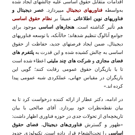
اقدامات متقابل حقوق اساسی علیه چالش­های ایجاد شده
به‌واسطه
فناوری­های دیجیتال
می­پردازد.
عصر دیجیتال و
فناوری­­های نوین اطلاعاتی
عمیقاً بر
نظام حقوق اساسی
هم تأثیر گذاشته است.
هنجارهای اساسی
موجود برای
جوامع آنالوگ تنظیم شده­اند؛ حال­آن­که، با توسعه فناوری­های
دیجیتال، ضمن ایجاد فرصت­های جدید، حفاظت از حقوق
اساسی به چالش کشیده شده و این قدرت به
پلتفرم ­های
فضای مجازی
و
شرکت­ های چند
ملیتی
اعطاء شده است
تا با بازیگران حقوق عمومی رقابت کنند؛ گویی این
بازیگران در مقیاس جهانی، عملکردی شبه عمومی پیدا
کرده­ اند.»
در ادامه، دکتر عطار از ارائه­ کننده درخواست کرد تا به
بیان نقطه‌نظرات خود بپردازد. آقای صالحی با بیان
تاریخچه‌ای از تحولات جدی در حوزه فناوری اظهار داشت:
«ظهور و گسترش
فناوری‌های دیجیتال
،
فضای
حقوق
اساسی
را تحت‌الشعاع قرار داده است. تکنولوژی حدود