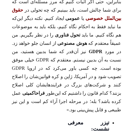
بنابراین، حتی اگر اثبات کنیم که مرز مسئله‌ای است که
برای شما چالش است، باید ببینیم که چه تحولی در
حقوق
بین‌الملل خصوصی
یا
عمومی
ایجاد کنیم. نکته دیگر این‌که
ما نباید فقط به احکام نگاه کنیم، بلکه باید به موضوعات
هم نگاه کنیم. ما باید
تحول فناوری
را در نظر بگیریم. من
عمیقاً معتقدم که
هوش مصنوعی
از انسان جلو خواهد زد.
در مورد
GDPR
نیز آن‌قدر که شما بدبین هستید، من
نسبت به آن بدبین نیستم. معتقدم که GDPR خیلی موفق
بوده است. چه کسی باور می‌کرد که در اروپا GDPR
تصویب شود و در آمریکا، ژاپن و کره قوانین‌شان را اصلاح
کنند و شرکت‌های بزرگ در فرایندهایشان کلی اصلاح
بزنند؟ کدام قانون را داشتیم که این‌طور
فراحاکمیتی
عمل
کرده باشد؟ بله؛ در مرحله اجرا آراء کم است و این نیز
طبیعی و قابل پیش‌بینی بود.»
تیزر معرفی
نشست: