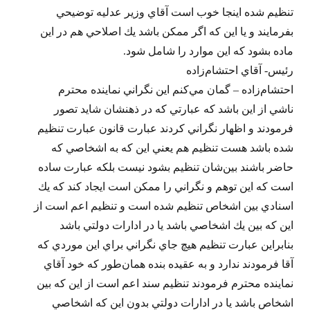
تنظيم شده اينجا خوب است آقاي وزير عدليه توضيحي
بفرمايند و يا اين كه اگر ممكن باشد يك اصلاحي هم در اين
ماده بشود كه اين موارد را شامل شود.
رئيس- آقاي احتشام‌زاده
احتشام‌زاده – گمان مي‌كنم اين نگراني نماينده محترم
ناشي از اين باشد كه عبارتي كه در ذهنشان شايد تصور
فرمودند و اظهار نگراني كردند عبارت قانون عبارت تنظيم
شده باشد هست تنظيم هم يعني اين كه به اشخاصي كه
حاضر باشند بين‌شان تنظيم بشود نيست بلكه عبارت ساده
است كه اين توهم و نگراني را ممكن است ايجاد كند كه يك
اسنادي بين اشخاص تنظيم شده است و تنظيم اعم است از
اين كه بين يك اشخاصي باشد يا در ادارات دولتي باشد
بنابراين عبارت تنظيم هيچ جاي نگراني براي اين موردي كه
آقا فرمودند ندارد و به عقيده بنده همان‌طور كه خود آقاي
نماينده محترم فرمودند تنظيم سند اعم است از اين كه بين
اشخاص باشد يا در ادارات دولتي بدون اين كه اشخاصي