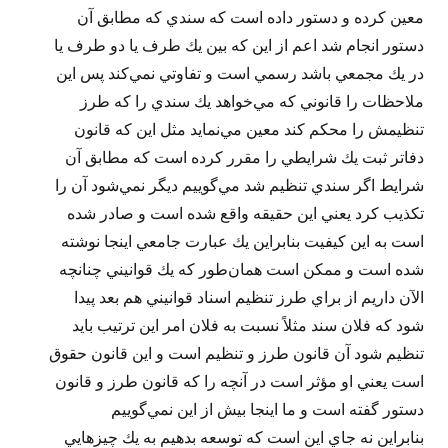
معين كرده و دستور داده است كه سندي كه مطابق آن
دستور انجام شد اعم از اين كه بين يك طرف يا دو طرف يا
در يك مجمعي باشد رسمي است و تفاوتي نمي‌كند پس اين
ملاحظات را قانوني كه مي‌خواهد يك سندي را كه طرز
تنظيمش را محكم كند معين مي‌نمايد مثل اين كه قانون
دفاتر ثبت يك شرايطي را مقرر كرده است كه مطابق آن
شرايط اگر سندي تنظيم شد مي‌گوييم ديگر نمي‌شود آن را
تكذيب كرد يعني اين حقيقه واقع شده است و صادر شده
است به اين كيفيت بنابراين يك عبارت جامعي اينجا نوشته
شده است و ممكن است همان‌طور كه يك قوانيني چنانچه
الآن داريم از براي طرز تنظيم اسناد قوانيني هم بعد پيدا
شود كه فلان سند مثلاً نسبت به فلان امر اين ترتيب بايد
تنظيم شود آن قانون طرز و تنظيم است و اين قانون حقوق
است يعني او مؤثر است در آنچه را كه قانون طرز و قانون
دستور گفته است و ما اينجا بيش از اين نمي‌گوييم
بنابراين نه جاي اين است كه توسعه بدهيم به يك چيزهايي