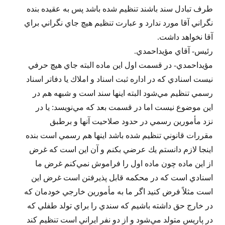
طرف تبادل سند باشند تنظيم شده باشد پس به عقيده بنده
نگراني آقا مورد ندارد و عبارت تنظيم هيچ جاي نگراني براي
آقا نخواهد داشت.
رئيس- آقاي مؤيداحمدي.
مؤيداحمدي- در قسمت اول اين ماده البته جاي هيچ حرفي
نيست اسنادي كه در اداره ثبت اسناد و املاك يا دفاتر اسناد
رسمي تنظيم مي‌شود البته اينها سند است و شبهه هم در
اين موضوع نيست اما در قسمت بعد كه مي‌نويسد: يا در
نزد مأمورين رسمي در حدود صلاحيت آنها و برطبق
مقررات قانوني تنظيم شده باشد اينها هم رسمي است بنده
اينجا لازم دانستم يك عرضي بكنم و آن اين است كه غرض
از اين ماده چون ماده اول را فراموش نمي‌كنم غرض ما
اسنادي است كه در محكمه قابل پذيرفتن است غرض اين
است مثلاً فرض كنيد اگر ما به مأمورين خارجي خودمان كه
در خارج حق داشته باشيم كه سندي را براي تولد طفلي كه
در پاريس متولد مي‌شود و از دو نفر ايراني است تنظيم كند