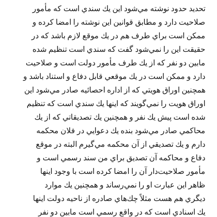
تحديد حدود نوشته مي‌شود اين يك سندي است كه مأمور
صلاحيت دارد و مطابق قوانين اين نوشته را امضا كرده و
ممكن است براي طرف هم در يك موقع لازم باشد كه در
حقيقت اين را نمي‌شود گفت كه سندي است تنظيم شده
مابين دو نفر كه از يك طرف مأمور دولت است و صلاحيت
دارد و ممكن است در يك موقعي قابل دفاع و استناد باشد و
همچنين اوراق هويتي كه از اداره احصائيه صادر مي‌شود اين
اوراق هويت را نمي‌گويند كه اينها يك سندي است كه تنظيم
شده است پيش يك نفر و همچنين يك تصديقاتي كه از يك
محاكمي صادر مي‌شود بنده يك دعوايي در فلان محكمه
دارم و يك تصديقي از آن محكمه مي‌گيرم البته در موقع
دفاع و محاكمه آن تصديق براي من سند رسمي است و
مأمور صلاحيت‌دار آن را امضا كرده است با وجود اينها
ظاهر اين عبارت او را نمي‌رساند و همچنين يك موارد
ديگري هم هست مثلاً چك‌هاي صادره از ناحيه دولت اينها
يك اسنادي است كه در واقع رسمي است مابين دو نفر