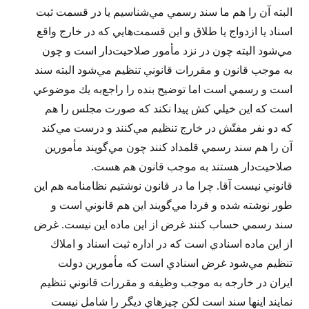
البته آن را هم ما سند رسمي مي‌شناسيم يا در قسمت ثبت
اسناد يا ازدواج يا طلاق و اين قسمت‌هايي كه در خارج واقع
مي‌شود البته چون در نزد مأمور صلاحيت‌دار است و چون
به موجب قانون و مقررات قانوني تنظيم مي‌شود البته سند
است و رسمي است اما توضيح بنده را راجع‌به يك موضوعي
است كه اين خيلي كش پيدا نكند كه صورت مجلس را هم
كه دو نفر مفتّش در خارج تنظيم مي‌كنند و درست مي‌كند
آن را هم سند رسمي قلمداد كنند چون مي‌گويند مأمورين
صلاحيت‌دار هستند به موجب قانون هم هست.
قانوني نيست آقا. چرا ما در قانون نوشتيم نظامنامه هم اين
طور نوشته شده و فردا مي‌گويند اين هم قانوني است و
سند رسمي حساب كنند غرض از اين ماده اين نيست. غرض
از اين ماده اسنادي است كه در اداره ثبت اسناد و املاك
تنظيم مي‌شود غرض اسنادي است كه مأمورين دولت
ايران در خارجه به موجب وظيفه و مقررات قانوني تنظيم
نمايند اينها سند است لكن چيزهاي ديگر را شامل نيست