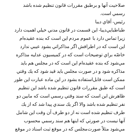
صلاحيت آنها و برطبق مقررات قانون تنظيم شده باشد
رسمي است.
رئيس- آقاي ديبا
طباطبايي‌ديبا- اين قسمت در قانون مدني خيلي اهميت دارد
زيرا تماس دارد با عموم مردم اين است كه بنده عقيده‌ام
اين است كه در اطرافش اگر مذاكراتي بشود عيبي ندارد
خاصّه براي توضيحات است كه در كميسيون عدليه مذاكره
مي‌شود كه بنده عقيده‌ام اين است كه در مجلس هم بايد
مذاكره شود و در صورت مجلس بايد قيد شود كه يك وقتي
ممكن است قابل‌استفاده بشود در اين ماده عبارت اين طور
است كه طبق مقررات قانون تنظيم شده باشد اين تنظيم
ظاهرش اين است كه سند وقتي رسمي است كه مابين دو
نفر تنظيم شده باشد والا اگر يك سندي پيدا شد كه از يك
طرف تنظيم شده است نه از دو طرف آن وقت اين شامل
آنها نيست در صورتي كه اينها هم سند رسمي محسوب
مي‌شود مثلاً صورت‌مجلس كه در موقع ثبت اسناد در موقع