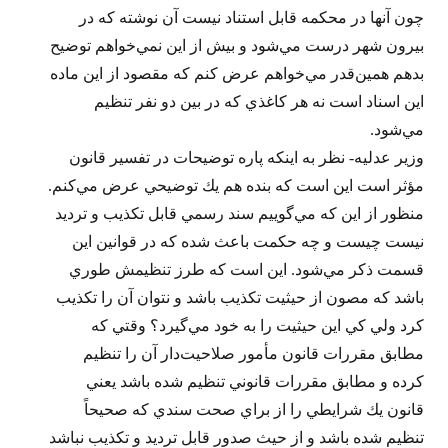
چون آنها در محكمه قابل استناد نيست آن نوشته كه در
بيرون شهر درست مي‌شود و بيش از اين نمي‌خواهم توضيح
بدهم همين‌قدر مي‌خواهم عرض كنم كه مقصود از اين ماده
اين اسناد است نه هر كاغذي كه در بين دو نفر تنظيم
مي‌شود.
وزير عدليه- نظر به اينكه پاره توضيحات در تفسير قانون
مؤثر است اين است كه بنده هم يك توضيحي عرض مي‌كنم.
منظور از اين كه مي‌گوييم سند رسمي قابل تكذيب و ترديد
نيست چيست و چه حكمت باعث شده كه در قوانين اين
قسمت ذكر مي‌شود. اين است كه طرز تنظيمش طوري
باشد كه مصون از حيثيت تكذيب باشد و نتوان آن را تكذيب
كرد ولي كي اين حيثيت را به خود مي‌گيرد؟ وقتي كه
مطابق مقررات قانون مأمور صلاحيت‌دار آن را تنظيم
كرده و مطابق مقررات قانوني تنظيم شده باشد يعني
قانون يك شرايطي را از براي صحت سندي كه صحيحاً
تنظيم شده باشد و از حيث صدور قابل ترديد و تكذيب نباشد