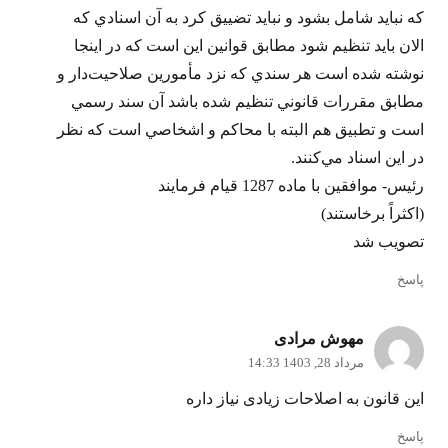
كه نبايد شامل بشود و نبايد تضييق كرد به آن اسنادي كه
الان بايد تنظيم شود مطابق قوانين اين است كه در اينجا
نوشته شده است هر سندي كه نزد مأمورين صلاحيت‌دار و
مطابق مقررات قانوني تنظيم شده باشد آن سند رسمي
است و تطبيق هم البته با محاكم و اشخاصي است كه نظر
در اين اسناد مي‌كنند.
رئيس- موافقين با ماده 1287 قيام فرمايند
(اكثراً برخاستند)
تصويب شد
پاسخ
مهوش مرادی
مرداد 28, 1403 14:33
این قانون به اصلاحات زیادی نیاز داره
پاسخ