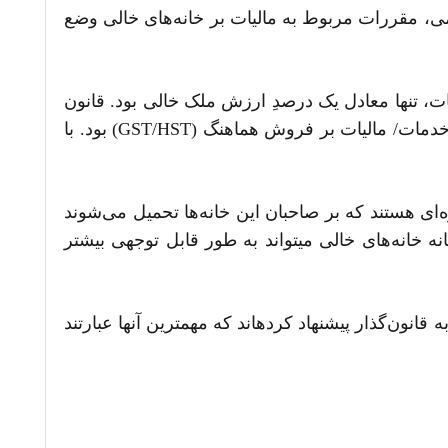
 قانون مالیات‌های مستقیم مصوب 1399/09/05 مجلس شورای اسلامی، مقررات مربوط به مالیات بر خانه‌های خالی وضع
ر از سال 2017 آغاز گردید. در آن زمان، نرخ مالیات، تنها معادل یک درصدِ ارزش ملک خالی بود. قانون
حاکم بر موضوع و برنامه اجرایی آن، نسبتاً ساده‌تر از مالیات‌های مهم‌تر مانند مالیات بر درآمد و مالیات بر کالاها و خدمات/ مالیات بر فروش هماهنگ (GST/HST) بود. با
خیر عمدتاً مالیات‌های یک‌باره‌ای هستند که بر صاحبان این خانه‌ها تحمیل می‌شوند
نه خانه‌های خالی می­تواند به طور قابل توجهی بیشتر
ون‌گذار پیشنهاد کرده­اند که مهم­ترین آن­ها عبارتند