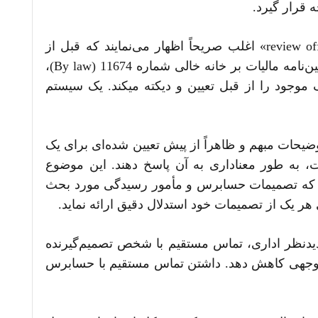
 قرار گیرد.
فرآیندهای حسابرسی و اعتراض نسبتاً سخت‌گیرانه هستند. حساب‌رسان و مأموران بررسی (ممیّز) «review officers» اغلب صریحاً اظهار می‌نمایند که قبل از
اعمال هرگونه امتیاز و معافیت مالیاتی، مستندات خاصی را بررسی می‌کنند. البته این بدین معنا نیست که آیین‌نامه مالیات بر خانه خالی شماره 11674 (By law)،
وجود را از قبل تعیین و دیکته می­کند. یک سیستم
یحات مبهم و ظاهراً از پیش تعیین شده‌ای برای یک
ات، به طور معناداری به آن پاسخ دهند. این موضوع
واست تجدیدنظر قضایی در سال 2019، شهرداری اذعان نمود که تصمیمات حسابرس و مأمور رسیدگی مورد بحث
هر یک از تصمیمات خود استدلال دقیق ارائه نماید.
دیدنظر اداری، تماس مستقیم با شخص تصمیم‌گیرنده
ل توجهی کاهش دهد. داشتن تماس مستقیم با حسابرس