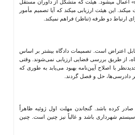
همین نظر در مورد مرحله دوم فرآیند تجدیدنظر- یعنی درخواست تجدیدنظر- به هیئت بررسی «review panel» اعمال می­شود. هیئت که متشکل از داوران مستقل
ند. این هیئت ارزیابی می­کند که آیا تصمیم مأمور
 ارتباط دو طرفه (تناظر) فراهم نمی­کند.
 قابل اعتراض است. تصمیمات دادگاه بیشتر بر اساس
اه، از طریق بررسی قضایی ارزیابی نمی‌شوند. وقتی
د تجدیدنظر با اصلاح آیین‌نامه بهبود می‌یابد به طوری که
ر دادرسی‌ها، حل و فصل گردند.
در کرده باشد. گنجاندن مهلت اول ژوئیه ظاهراً
سیستم شهرداری باشد و غالباً نیز چنین است. چنین