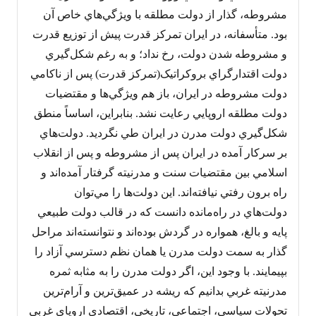
مشروطه، گذار از دولت مطلقه با ويژگي‌هاي خاص آن
بود. متأسفانه، در ايران تمرکز قدرت پيش از توزيع قدرت
و مشروطه شدن دولت، رخ نداد؛ و به رغم شکل‌گيري
دولت اقتدارگراي بروکراتيک(تمرکز قدرت) پس از ناکامي
دولت مشروطه در ايران، باز هم ويژگي‌ها و مقتضيات
دولت مطلقه اروپايي رعايت نشد. بنابراين، اساساً منطق
شکل‌گيري دولت مدرن در ايران طي نگرديد. دولت‌هاي
بر سرکار آمده در ايران پس از مشروطه و پس از انقلاب
اسلامي بين مقتضيات سنت و مدرنيته گرفتار آمده‌اند و
راه برون رفتي نيافته‌اند. اين دولت‌ها را مي‌توان
دولت‌هاي در راه‌مانده دانست که در قالب دولت طبيعي
پايه و بالغ، همواره در گردش بوده‌اند و نتوانسته‌اند مراحل
گذار به سمت دولت مدرن يا همان نظم دسترسي آزاد را
بپيمايند. با وجود اين، اگر دولت مدرن را به مثابه ثمره
مدرنيته غربي بدانيم که ريشه در عميق‌ترين و آرام‌ترين
تحولات سياسي، اجتماعي، تاريخي، اقتصادي اروپاي غربي