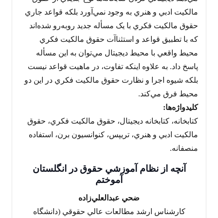
مالکيت ادبي و هنري به وجود نمي‌آورد بلکه قواعد جاري
حقوق مالکيت فکري با يک مسأله جديد روبه‌رو شده‌اند
که با تطبيق قواعد و استثناآت حقوق مالکيت فکري
محيط واقعي با محيط ديجيتال مي‌توان به اين مسأله
پاسخ داد. به علاوه اينكه تفاوت، در ماهيت قواعد نيست
بلکه شيوه اجرا و نظارت حقوق مالکيت فکري در اين دو
محيط فرق مي‌کند.
کليدواژه‌ها:
کتابخانه، کتابخانه ديجيتال، حقوق مالکيت فکري، حقوق
مالکيت ادبي و هنري، تريپس، کنوانسيون برن، استفاده
منصفانه.
آنچه از نظام آموزشي حقوق در انگلستان
آموختم
ضحي عبدالعلي‌زاده
کارشناس ارشد مطالعات عالي حقوقي (دانشگاه