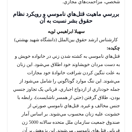
شخصي، مزاحمت‌هاي مجازي.
بررسي ماهيت قتل‌هاي ناموسي و رويکرد نظام
حقوق بشر نسبت به آن
سهيلا ابراهيمي لويه
کارشناس ارشد حقوق بين‌الملل (دانشگاه شهيد بهشتي)
چکيده:
قتل‌هاي ناموسي به کشته شدن زني در خانواده خويش و
به دست مردان خويشاوند خود اطلاق مي‌شود. اين زنان
به علت ننگين کردن شرافت خانوادۀ خود مجازات
مي‌شوند. اين ننگ موارد گوناگوني را شامل مي‌شود از
جمله خودداري از ازدواج اجباري، قرباني يک تجاوز جنسي
بودن، طلاق گرفتن (حتي از همسر ناشايست)، رابطه با
جنس مخالف و غيره. قتل‌هاي ناموسي صورتي از
خشونت عليه زنان محسوب مي‌شوند. بر اساس آمار
صندوق جمعيت سازمان ملل متحده سالانه 5000 زن
قرباني قتل‌هاي ناموسي مي‌شوند. اين پژوهش بر آن