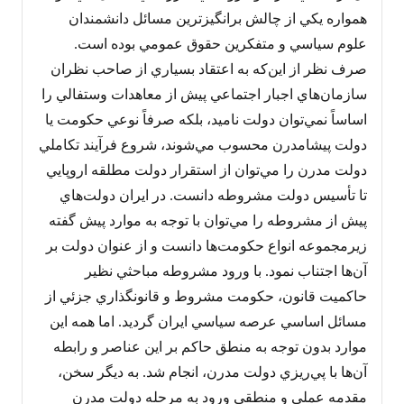
همواره يکي از چالش برانگيزترين مسائل دانشمندان
علوم سياسي و متفکرين حقوق عمومي بوده است.
صرف نظر از اين‌که به اعتقاد بسياري از صاحب نظران
سازمان‌هاي اجبار اجتماعي پيش از معاهدات وستفالي را
اساساً نمي‌توان دولت ناميد، بلکه صرفاً نوعي حکومت يا
دولت پيشامدرن محسوب مي‌شوند، شروع فرآيند تکاملي
دولت مدرن را مي‌توان از استقرار دولت مطلقه اروپايي
تا تأسيس دولت مشروطه دانست. در ايران دولت‌هاي
پيش از مشروطه را مي‌توان با توجه به موارد پيش گفته
زيرمجموعه انواع حکومت‌ها دانست و از عنوان دولت بر
آن‌ها اجتناب نمود. با ورود مشروطه مباحثي نظير
حاکميت قانون، حکومت مشروط و قانونگذاري جزئي از
مسائل اساسي عرصه سياسي ايران گرديد. اما همه اين
موارد بدون توجه به منطق حاکم بر اين عناصر و رابطه
آن‌ها با پي‌ريزي دولت مدرن، انجام شد. به ديگر سخن،
مقدمه عملي و منطقي ورود به مرحله دولت مدرن