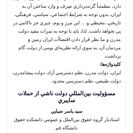
دارد، مطمئناً گرته‌برداري صِرف و وارد ساختن آن به
ايران، بدون توجه به شرايط اجتماعي، سياسي، فرهنگي،
تاريخي، محيطي و … اين مرز و بوم، چيزي جز ناکامي در
پي نخواهد داشت. لذا، بايد با توجه به ثمرات مفيد دولت
مدرن و مدّ نظر قرار دادن اقتضاآت ايران زمين و
مردمان آن، به سوي ارائه نظريه‌اي بومي از دولت گام
برداشت.
کليدواژه‌ها:
ايران، دولت مدرن، نظم دسترسي آزاد، دولت پيشامدرن،
دولت طبيعي، نظم دسترسي محدود.
مسؤوليت بين‌المللي دولت ناشي از حملات
سايبري
سيد ياسر ضيايي
استاديار گروه حقوق بين‌الملل و عمومي دانشکده حقوق
دانشگاه قم