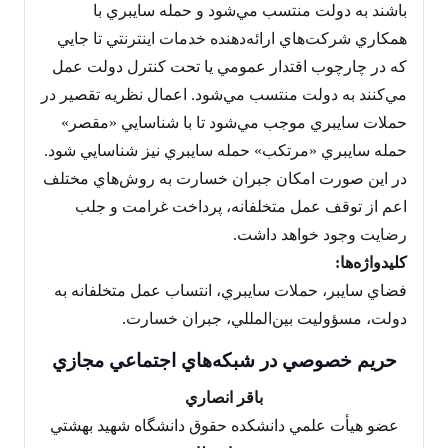
باشند به دولت منتسب مي‌شود و حمله سايبري با
همکاري شرکت‌هاي ارائه‌دهنده خدمات اينترنتي تا جايي
که در چارچوب اقتدار عمومي يا تحت کنترل دولت عمل
مي‌کنند به دولت منتسب مي‌شود. اعمال نظريه تقصير در
حملات سايبري موجب مي‌شود تا با شناسايي «مقصر»
حمله سايبري «مرتکب» حمله سايبري نيز شناسايي شود.
در اين صورت امکان جبران خسارت به روش‌هاي مختلف
اعم از توقف عمل متخلفانه،‌ پرداخت غرامت و جلب
رضايت وجود خواهد داشت.
کليدواژه‌ها:
فضاي سايبر، حملات سايبري، انتساب عمل متخلفانه به
دولت، مسؤوليت بين‌المللي، جبران خسارت.
حريم خصوصي در شبکه‌هاي اجتماعي مجازي
باقر انصاري
عضو هيأت علمي دانشکده حقوق دانشگاه شهيد بهشتي