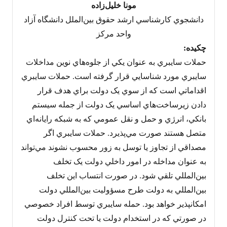
مونا خليل‌زاده
دانشجوي کارشناسي ارشد حقوق بين‌الملل دانشگاه آزاد
واحد مرکز
چکيده:
حملات سايبري به عنوان يکي از جلوه‌هاي نوين مداخلات
سايبري مورد شناسايي قرار گرفته است. حملات سايبري
اقداماتي است که از سوي يک دولت براي هدف قرار
دادن زيرساخت‌هاي اساسي يک دولت از جمله سيستم
بانکي،‌ انرژي و حمل و نقل عمومي که به شبکه رايانه‌اي
متصل هستند صورت مي‌پذيرد. حملات سايبري اگر
مصداقي از تجاوز يا توسل به زور محسوب نشوند مي‌تواند
به عنوان مداخله در امور داخلي دولت يک تخلف
بين‌المللي تلقي شود. در صورت انتساب اين تخلف
بين‌المللي به دولت طرح مسؤوليت بين‌المللي دولت
امکانپذير خواهد بود. حمله سايبري توسط افراد خصوصي
در صورتي که در استخدام دولت يا تحت کنترل دولت