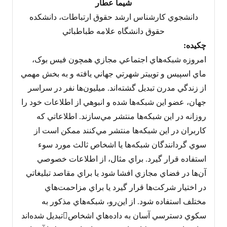
شيما عطار
دانشجوي کارشناس ارشد حقوق ارتباطات، دانشکده
حقوق دانشگاه علامه طباطبائي
چکيده:
امروزه شبکه‌هاي اجتماعي مجازي همچون فيس بوک،
ماي اسپيس و توييتر شهرتي جهاني يافته‌ و به بخش مهمي
از زندگي مدرن تبديل گشته‌اند. ميليون‌ها نفر در سراسر
جهان، عضو اين شبکه‌ها شده و انبوهي از اطلاعات خود را
روزانه در اين شبکه‌ها منتشر مي‌سازند. اطلاعاتي که
کاربران در اين شبکه‌ها منتشر مي‌کنند ممکن است از
سوي گردانندگان شبکه‌ها يا اشخاص ثالث مورد سوء
استفاده قرار گيرد. براي مثال، از اطلاعات خصوصي
آن‌ها در فضاي مجازي افشا شود يا براي مقاصد تبليغاتي
در اختيار شرکت‌ها قرار گيرد يا براي مزاحمت‌هاي
مختلف استفاده شود. از اين‌رو، شبکه‌هاي مذکور به
سکوي دسترسي آسان به داده‌هاي اشخاصتبديل شده‌اند