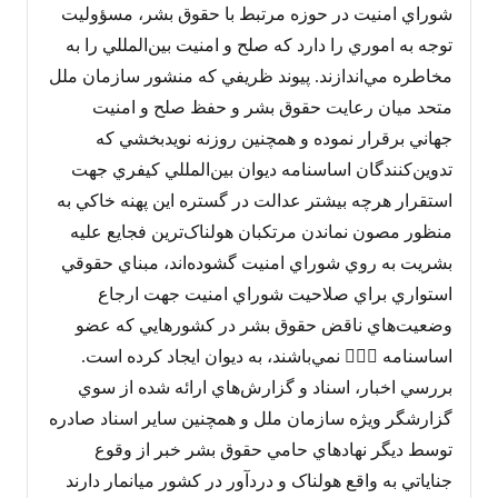
شوراي امنيت در حوزه مرتبط با حقوق بشر، مسؤوليت
توجه به اموري را دارد كه صلح و امنيت بين‌المللي را به
مخاطره مي‌اندازند. پيوند ظريفي که منشور سازمان ملل
متحد ميان رعايت حقوق بشر و حفظ صلح و امنيت
جهاني برقرار نموده و همچنين روزنه نويدبخشي که
تدوين‌کنندگان اساسنامه ديوان بين‌المللي کيفري جهت
استقرار هرچه بيشتر عدالت در گستره اين پهنه خاکي به
منظور مصون نماندن مرتکبان هولناک‌ترين فجايع عليه
بشريت به روي شوراي امنيت گشوده‌اند، مبناي حقوقي
استواري براي صلاحيت شوراي امنيت جهت ارجاع
وضعيت‌هاي ناقض حقوق بشر در کشورهايي که عضو
اساسنامه  نمي‌باشند، به ديوان ايجاد کرده است.
بررسي اخبار، اسناد و گزارش‌هاي ارائه شده از سوي
گزارشگر ويژه سازمان ملل و همچنين ساير اسناد صادره
توسط ديگر نهادهاي حامي حقوق بشر خبر از وقوع
جناياتي به واقع هولناک و دردآور در کشور ميانمار دارند