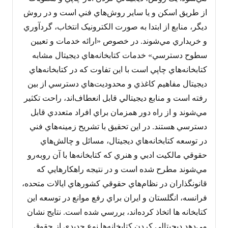
از طريق اسکن و يا ساير روش‌هاي فني است و در روش
ديگر، منابع از ابتدا به صورت الکترونيک انتخاب، گردآوري
و خريداري مي‌شوند. در خصوص «ارائه خدمات و تعيين
سطوح دسترسي» خدمات کتابخانه‌هاي ديجيتال مشابه
کتابخانه‌هاي چاپي است با اين تفاوت که در کتابخانه‌هاي
ديجيتال مفاهيم کاغذي و محدوديت‌هاي دسترسي از بين
رفته است و منابع ديجيتالي قابل انعطاف‌اند، راحت تکثير
مي‌شوند و از راه دور همزمان براي افراد متعددي قابل
دسترسي هستند. در اين تحقيق با تشريح زمينه‌هاي فني
در توسعه کتابخانه‌هاي ديجيتال، مسائل و چالش‌هاي
حقوقي مالکيت ادبي و هنري که کتابخانه‌ها با آن روبه‌رو
مي‌شوند مطرح شده است و در نتيجه راهکارهايي که
قانونگذاران در نظام‌هاي حقوقي کشورهاي ايالات متحده،
فرانسه، انگلستان و ايران براي رفع موانع در توسعه اين
کتابخانه ها اتخاذ کرده‌اند، بررسي شده است. نتايج نشان
مي‌دهد ديجيتالي کردن کتابخانه‌ها نوع جديدي از حقوق