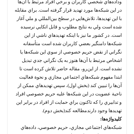
وداده‌هاي شخصي کاربران و برخي افراد مرتبط با آن‌ها
در اين شبکه‌ها مورد تهديد قرار گرفته است. براي مقابله
با اين تهديدها، تلاش‌هايي در سطح بين‌المللي و ملي آغاز
شده است ولي به نتايج مطلوب و قابل اتکايي نرسيده
است. در کشور ما نيز با اينکه تهديدهاي ناشي از اين
شبکه‌ها دامنگير بعضي کاربران شده است متأسفانه
نگراني از نقض حريم خصوصي از سوي اين شبکه‌ها يا
اشخاص مرتبط با آن‌ها هنوز به يک نگراني جدي تبديل
نشده است. از اين‌رو، مقاله حاضر تلاش کرده است تا
ابتدا مفهوم شبکه‌هاي اجتماعي مجازي و نحوة فعاليت
آن‌ها را تبيين کند (بخش اول)، سپس تهديدهاي ممکن از
ناحية عضويت در اين شبکه‌ها عليه حريم خصوصي افراد
و تدابيري را که تاکنون براي حمايت از افراد در برابر اين
تهديدها وجود دارندمطالعه کند(بخش دوم).
کليدواژه‌ها:
شبکه‌هاي اجتماعي مجازي، حريم خصوصي، داده‌هاي