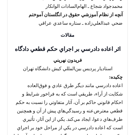
محمدجواد شجاع ـ الهام‌السادات الوانکار
آنچه از نظام آموزشي حقوق در انگلستان آموختم
ضحي عبدالعلي‌زاده ـ ستاره ساعدي عراقي
مقالات
اثر اعاده دادرسي بر اجراي حکم قطعي دادگاه
فريدون نهريني
استاديار پرديس بين‌المللي کيش دانشگاه تهران
چکيده:
اعاده دادرسي مانند ديگر طرق عادي و فوق‌العاده
شکايت از آراء، طريقي است که به فراخور شرايط و
احکام قانوني حاکم بر آن، آثار متفاوتي را نسبت به حکم
قطعي معترض‌عنه و رسيدگي‌هاي پيش از آن و همچنين
طرف‌هاي دعوا، ايجاد مي‌کند. يکي از اين آثار، تأثيري
است که اعاده دادرسي در يکي از مراحل خود بر اجراي