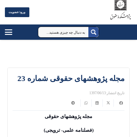
ورود/عضویت
مجله پژوهشهای حقوقی شماره 23
تاریخ انتشار:
1397/06/13
مجله پژوهشهای حقوقی
(فصلنامه علمی- ترویجی)