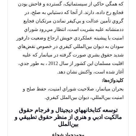
که همگي حاکي از سيستماتيک، گسترده و فاحش بودن
فجايع رخ داده، دارند. از آنجا که دستيابي به صلح، در
گروي تأمين عدالت و بي‌کيفر نماندن مرتکبان فجايع
ددمنشانه عليه بشريت است، انتظار مي‌رود شوراي
امنيت با پيشينه عملكردي خويش ارجاع وضعيت دارفور
سودان به ديوان بين‌المللي کيفري در خصوص نقض‌هاي
شديد حقوق بشري صورت گرفته در ميانمار که عليه
اقليت مسلمان اين کشور از سال 2012 ، به طور جدي،
آغاز شده است، واكنش نشان دهد.
کليدواژه‌ها:
بحران ميانمار، صلاحيت شوراي امنيت، حفظ صلح و
امنيت بين‌المللي، ديوان بين‌الملل کيفري.
توسعه کتابخانه‏هاي ديجيتال و فرجام حقوق
مالکيت ادبي و هنري از منظر حقوق تطبيقي و
بين‌الملل
محمدجواد شجاع