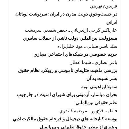
فريدون نهريني
در جست‌وجوي دولت مدرن در ايران: سرنوشت لوياتان
ايراني
علي‌اکبر گرجي ازندرياني ـ جعفر شفيعي سردشت
مسؤوليت بين‌المللي دولت ناشي از حملات سايبري
سيّد ياسر ضيايي ـ مونا خليل‌زاده
حريم خصوصي در شبکه‌هاي اجتماعي مجازي
باقر انصاري ـ شيما عطار
بررسي ماهيت قتل‌هاي ناموسي و رويکرد نظام حقوق
بشر نسبت به آن
سهيلا ابراهيمي لويه
بحران ميانمار، آزموني براي شوراي امنيت در چارچوب
نظم حقوقي بين‌المللي
فاطمه فتح‌پور ـ مرضيه قلندري
توسعه کتابخانه‏ هاي ديجيتال و فرجام حقوق مالکيت ادبي
و هنري از منظر حقوق تطبيقي و بين‌الملل