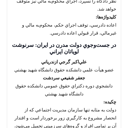
نظر دادگاه را نسپرد، اجراي محکوم‌به مالي نيز متوقف
خواهد شد.
کليدواژه‌ها:
اعاده دادرسي، توقف اجراي حکم، محکوم‌به مالي و
غيرمالي، قرار قبولي اعاده دادرسي.
در جست‌وجوي دولت مدرن در ايران: سرنوشت
لوياتان ايراني
علي‌اکبر گرجي ازندرياني
عضو هيأت علمي دانشکده حقوق دانشگاه شهيد بهشتي
جعفر شفيعي سردشت
دانشجوي دوره دکتراي حقوق عمومي دانشکده حقوق
دانشگاه شهيد بهشتي
چکيده:
دولت به مثابه تنها سازمان مديريت اجتماعي که از
انحصار مشروع به کارگيري زور برخوردار است و اقتدار
آن بر تمامي افراد و گروه‌هاي سرزميني تحميل مي‌شود،