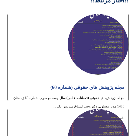
::اخبار مرتبط::
مجله پژوهش های حقوقی (شماره 60)
مجله پژوهش‌های حقوقی (فصلنامه علمی) سال بیست و سوم- شماره 60 زمستان
1403 مدیر مسئول: دکتر وحید اشتیاق سردبیر: دکتر…
6ام بهمن 1403