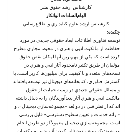
کارشناس ارشد حقوق بشر
الهام‌السادات الوانکار
کارشناس ارشد علوم کتابداري و اطلاع‌رساني
چکيده:
توسعه فناوري اطلاعات ابعاد حقوقي جديدي در مورد
حفاظت از مالکيت ادبي و هنري در محيط مجازي مطرح
کرده است که يکي از مهم‌ترين آنها امکان نقض حقوق
مؤلفان از طريق تکثير نامحدود آثار ادبي و هنري در
نسخه‌هاي متعدد و با کيفيت براي ميليون‌ها کاربر است. با
گسترش فناوري، کتابخانه‌هاي ديجيتال نيز توسعه يافته‌اند
و مسائل حقوقي جديدي در زمينه حمايت از حقوق
مالکيت ادبي و هنري آثار پديدآورندگان را به دنبال داشته
اند که از نظر فني در دو بُعد «مجموعه‌سازي ديجيتال»، و
«ارائه خدمات و تعيين سطوح دسترسي» قابل بررسي
است. مجموعه‌سازي ديجيتال معمولاً از دو طريق انجام
مي‌شود: يک روش، ديجيتالي کردن آثار چاپي و مکتوبات