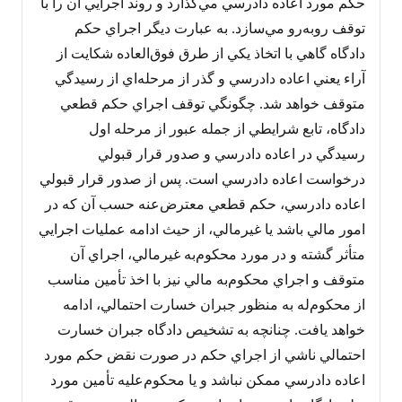
حکم مورد اعاده دادرسي مي‌گذارد و روند اجرايي آن را با
توقف روبه‌رو مي‌سازد. به عبارت ديگر اجراي حکم
دادگاه گاهي با اتخاذ يکي از طرق فوق‌العاده شکايت از
آراء يعني اعاده دادرسي و گذر از مرحله‌اي از رسيدگي
متوقف خواهد شد. چگونگي توقف اجراي حکم قطعي
دادگاه، تابع شرايطي از جمله عبور از مرحله اول
رسيدگي در اعاده دادرسي و صدور قرار قبولي
درخواست اعاده دادرسي است. پس از صدور قرار قبولي
اعاده دادرسي، حکم قطعي معترض‌عنه حسب آن که در
امور مالي باشد يا غيرمالي، از حيث ادامه عمليات اجرايي
متأثر گشته و در مورد محکوم‌به غيرمالي، اجراي آن
متوقف و اجراي محکوم‌به مالي نيز با اخذ تأمين مناسب
از محکوم‌له به منظور جبران خسارت احتمالي، ادامه
خواهد يافت. چنانچه به تشخيص دادگاه جبران خسارت
احتمالي ناشي از اجراي حکم در صورت نقض حکم مورد
اعاده دادرسي ممکن نباشد و يا محکوم‌عليه تأمين مورد