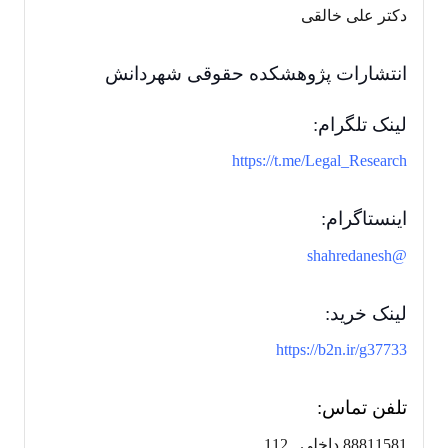
دکتر علی خالقی
انتشارات پژوهشکده حقوقی شهردانش
لینک تلگرام:
https://t.me/Legal_Research
اینستاگرام:
@shahredanesh
لینک خرید:
https://b2n.ir/g37733
تلفن تماس:
88811581 داخلی 112